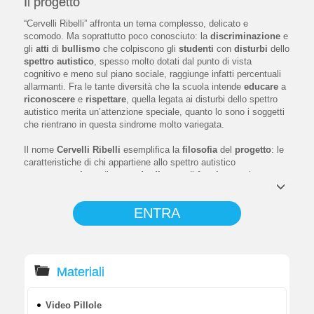
Il progetto
“Cervelli Ribelli” affronta un tema complesso, delicato e
scomodo. Ma soprattutto poco conosciuto: la
discriminazione
e
gli
atti
di
bullismo
che colpiscono gli
studenti
con
disturbi
dello
spettro
autistico
, spesso molto dotati dal punto di vista
cognitivo e meno sul piano sociale, raggiunge infatti percentuali
allarmanti. Fra le tante diversità che la scuola intende
educare
a
riconoscere
e
rispettare
, quella legata ai disturbi dello spettro
autistico merita un’attenzione speciale, quanto lo sono i soggetti
che rientrano in questa sindrome molto variegata.
Il nome
Cervelli Ribelli
esemplifica la
filosofia
del
progetto
: le
caratteristiche di chi appartiene allo spettro autistico
sono
espressione
di un
modo
diverso
di
funzionare
rispetto
alla cosiddetta “normalità”, una differenziazione biologica che
afferma una propria identità speciale, portatrice di
insolite
capacità
e
modi
di
percepire
il
mondo
o anche di deficit o
disabilità per quanto concerne il comune standard dei neurotipici.
Dall’autismo
, alla
sindrome
di
Asperger
, alla
dislessia
,
disgrafia
e a tutto ciò che in passato si tendeva a etichettare
Materiali
come “disabilità”, la diversità si presenta come sfida
contemporanea a saper cogliere il
valore
delle
differenze
,
presenti comunque in ciascuno di noi e in ogni manifestazione
Video Pillole
del mondo naturale.
Differenze
cognitive
,
comportamentali
, di